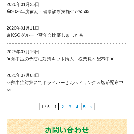
2026年01月25日
🏥2026年度前期：健康診断実施<1/25>🚑
2026年01月11日
🎍KSGグループ新年会開催しました🎍
2025年07月16日
☀熱中症の予防に対策キット購入 従業員へ配布中☀
2025年07月08日
🍬熱中症対策にてドライバーさんへドリンク＆塩飴配布中
🍬
1 / 5
1
2
3
4
5
»